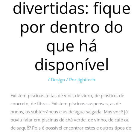
divertidas: fique
por dentro do
que há
disponível
/
Design
/ Por
lighttech
Existem piscinas feitas de vinil, de vidro, de plástico, de
concreto, de fibra… Existem piscinas suspensas, as de
ondas, as subterrâneas e as de água salgada. Mas você já
ouviu falar em piscinas de chá verde, de vinho, de café ou
de saquê? Pois é possível encontrar estes e outros tipos de