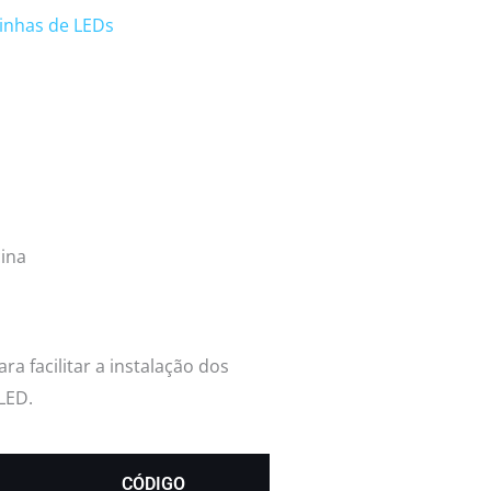
linhas de LEDs
cina
ra facilitar a instalação dos
LED.
CÓDIGO