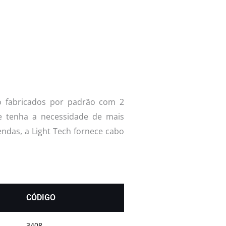
o fabricados por padrão com 2
e tenha a necessidade de mais
ndas, a Light Tech fornece cabo
CÓDIGO
3408