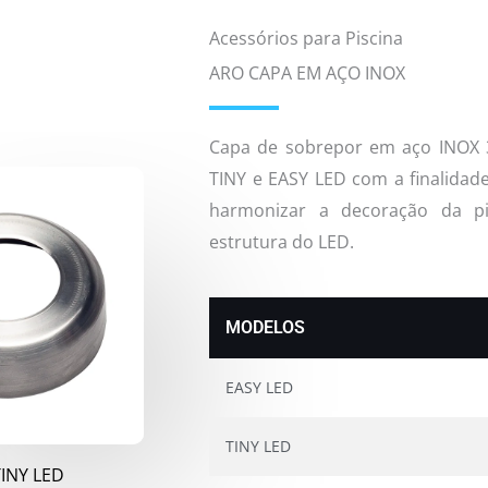
Acessórios para Piscina
ARO CAPA EM AÇO INOX
Capa de sobrepor em aço INOX 3
TINY e EASY LED com a finalidade
harmonizar a decoração da pis
estrutura do LED.
MODELOS
EASY LED
TINY LED
TINY LED