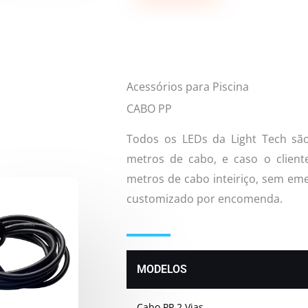
Acessórios para Piscina
CABO PP
Todos os LEDs da Light Tech sã
metros de cabo, e caso o client
metros de cabo inteiriço, sem eme
customizado por encomenda.
MODELOS
Cabo PP 2 Vias