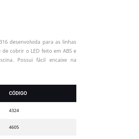
16 desenvolvida para as linhas
 de cobrir o LED feito em ABS e
cina. Possui fácil encaixe na
CÓDIGO
4324
4605