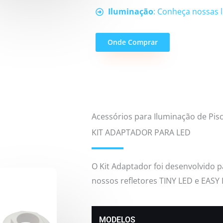
Iluminação
: Conheça nossas 
Onde Comprar
Acessórios para Iluminação de Pis
KIT ADAPTADOR PARA LED
O Kit Adaptador foi desenvolvido pa
nossos refletores TINY LED e EASY 
MODELOS