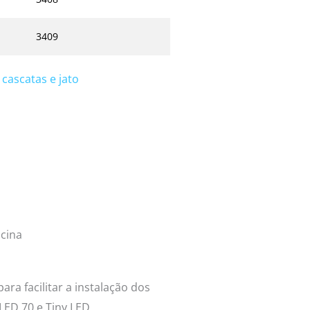
3409
 cascatas e jato
scina
ara facilitar a instalação dos
 LED 70 e Tiny LED.