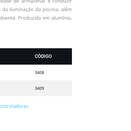
idade de armazenar e conduzir
a da iluminação da piscina, além
biente. Produzida em alumínio,
CÓDIGO
3408
3409
controladores