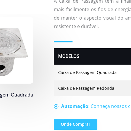
A Caixa de Passagem tem a final
mais facilmente os fios de energi
de manter o aspecto visual do am
resistente e durável.
MODELOS
Caixa de Passagem Quadrada
Caixa de Passagem Redonda
sagem Quadrada
Automação
: Conheça nossos 
Onde Comprar